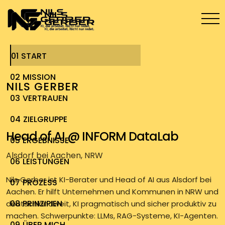
01
START
02
MISSION
NILS GERBER
03
VERTRAUEN
|
04
ZIELGRUPPE
Head of AI @ INFORM DataLab
05
ERGEBNISSE
Alsdorf bei Aachen, NRW
06
LEISTUNGEN
Nils Gerber ist KI-Berater und Head of AI aus Alsdorf bei
07
PROZESS
Aachen. Er hilft Unternehmen und Kommunen in NRW und
08
PRINZIPIEN
deutschlandweit, KI pragmatisch und sicher produktiv zu
machen. Schwerpunkte: LLMs, RAG-Systeme, KI-Agenten.
09
ÜBER MICH